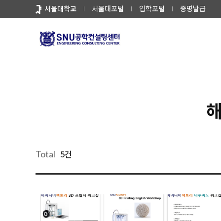
바
서울대학교
서울대포털
입학포털
증명발급
로
가
기
기술창업플랫폼
해동아이디어팩토리
메
뉴
해
5건
Total